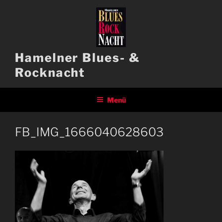
Zum
Inhalt
springen
Hamelner Blues- &
Rocknacht
Menü
FB_IMG_1666040628603