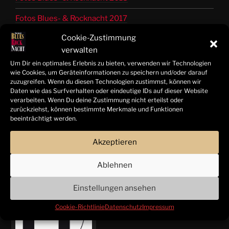
Fotos Blues- & Rocknacht 2017
Cookie-Zustimmung
Fotos Blues- & Rocknacht 2016
verwalten
Fotos Blues- & Rocknacht 2015
Um Dir ein optimales Erlebnis zu bieten, verwenden wir Technologien
wie Cookies, um Geräteinformationen zu speichern und/oder darauf
Fotos Blues- & Rocknacht 2014
zuzugreifen. Wenn du diesen Technologien zustimmst, können wir
Daten wie das Surfverhalten oder eindeutige IDs auf dieser Website
Bandinfos 2014 bis 2025
verarbeiten. Wenn Du deine Zustimmung nicht erteilst oder
zurückziehst, können bestimmte Merkmale und Funktionen
beeinträchtigt werden.
© Tom Freitag | Hamelner Blues- & Rocknacht 2025 |
Akzeptieren
Alle Rechte vorbehalten
Ablehnen
Einstellungen ansehen
UNTERSTÜTZT VON:
Cookie-Richtlinie
Datenschutz
Impressum