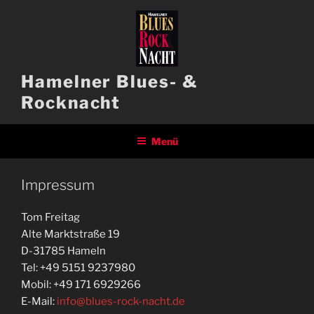
Zum
Inhalt
springen
Hamelner Blues- &
Rocknacht
Menü
Impressum
Tom Freitag
Alte Marktstraße 19
D-31785 Hameln
Tel: +49 5151 9237980
Mobil: +49 171 6929266
E-Mail:
info@blues-rock-nacht.de