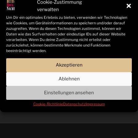
Cookie-Zustimmung
für den persönlichen, privaten und nicht
verwalten
kommerziellen Gebrauch ist erlaubt.
Um Dir ein optimales Erlebnis zu bieten, verwenden wir Technologien
wie Cookies, um Geräteinformationen zu speichern und/oder darauf
Die Darstellung dieser Website in fremden Frames ist
zuzugreifen. Wenn du diesen Technologien zustimmst, können wir
nur mit schriftlicher Erlaubnis zulässig.
Daten wie das Surfverhalten oder eindeutige IDs auf dieser Website
verarbeiten. Wenn Du deine Zustimmung nicht erteilst oder
zurückziehst, können bestimmte Merkmale und Funktionen
§ 4 Besondere Nutzungsbedingungen
beeinträchtigt werden.
Soweit besondere Bedingungen für einzelne
Nutzungen dieser Website von den vorgenannten
Akzeptieren
Paragraphen abweichen, wird an entsprechender
Stelle ausdrücklich darauf hingewiesen. In diesem
Ablehnen
Falle gelten im jeweiligen Einzelfall die besonderen
Nutzungsbedingungen.
Einstellungen ansehen
Cookie-Richtlinie
Datenschutz
Impressum
Quelle:
juraforum.de