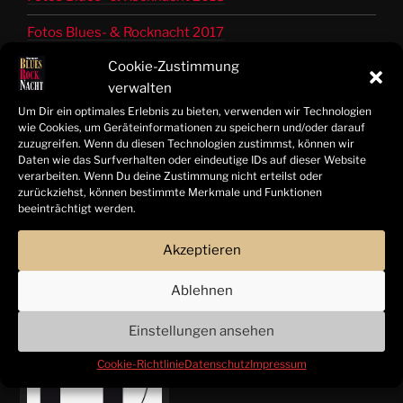
Fotos Blues- & Rocknacht 2017
Cookie-Zustimmung
Fotos Blues- & Rocknacht 2016
verwalten
Fotos Blues- & Rocknacht 2015
Um Dir ein optimales Erlebnis zu bieten, verwenden wir Technologien
wie Cookies, um Geräteinformationen zu speichern und/oder darauf
Fotos Blues- & Rocknacht 2014
zuzugreifen. Wenn du diesen Technologien zustimmst, können wir
Daten wie das Surfverhalten oder eindeutige IDs auf dieser Website
Bandinfos 2014 bis 2025
verarbeiten. Wenn Du deine Zustimmung nicht erteilst oder
zurückziehst, können bestimmte Merkmale und Funktionen
beeinträchtigt werden.
© Tom Freitag | Hamelner Blues- & Rocknacht 2025 |
Akzeptieren
Alle Rechte vorbehalten
Ablehnen
Einstellungen ansehen
UNTERSTÜTZT VON:
Cookie-Richtlinie
Datenschutz
Impressum