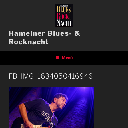
Zum
Inhalt
springen
Hamelner Blues- &
Rocknacht
Menü
FB_IMG_1634050416946