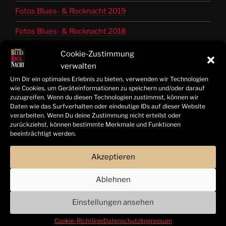
Fotos Blues- & Rocknacht 2019
Fotos Blues- & Rocknacht 2018
Fotos Blues- & Rocknacht 2017
Cookie-Zustimmung
verwalten
Fotos Blues- & Rocknacht 2016
Um Dir ein optimales Erlebnis zu bieten, verwenden wir Technologien
wie Cookies, um Geräteinformationen zu speichern und/oder darauf
Fotos Blues- & Rocknacht 2015
zuzugreifen. Wenn du diesen Technologien zustimmst, können wir
Daten wie das Surfverhalten oder eindeutige IDs auf dieser Website
Fotos Blues- & Rocknacht 2014
verarbeiten. Wenn Du deine Zustimmung nicht erteilst oder
zurückziehst, können bestimmte Merkmale und Funktionen
Bandinfos 2014 bis 2025
beeinträchtigt werden.
Akzeptieren
© Tom Freitag | Hamelner Blues- & Rocknacht 2025 |
Ablehnen
Alle Rechte vorbehalten
Einstellungen ansehen
Cookie-Richtlinie
Datenschutz
Impressum