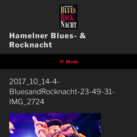
Zum
Inhalt
springen
Hamelner Blues- &
Rocknacht
Menü
2017_10_14-4-
BluesandRocknacht-23-49-31-
IMG_2724