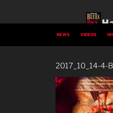
Zum
Inhalt
springen
H
NEWS
VIDEOS
HI
2017_10_14-4-