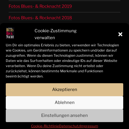
Fotos Blues- & Rocknacht 2019
Fotos Blues- & Rocknacht 2018
Fotos Blues- & Rocknacht 2017
Cookie-Zustimmung
verwalten
Fotos Blues- & Rocknacht 2016
Um Dir ein optimales Erlebnis zu bieten, verwenden wir Technologien
wie Cookies, um Geräteinformationen zu speichern und/oder darauf
Fotos Blues- & Rocknacht 2015
zuzugreifen. Wenn du diesen Technologien zustimmst, können wir
Daten wie das Surfverhalten oder eindeutige IDs auf dieser Website
Fotos Blues- & Rocknacht 2014
verarbeiten. Wenn Du deine Zustimmung nicht erteilst oder
zurückziehst, können bestimmte Merkmale und Funktionen
Bandinfos 2014 bis 2025
beeinträchtigt werden.
Akzeptieren
© Tom Freitag | Hamelner Blues- & Rocknacht 2025 |
Ablehnen
Alle Rechte vorbehalten
Einstellungen ansehen
Cookie-Richtlinie
Datenschutz
Impressum