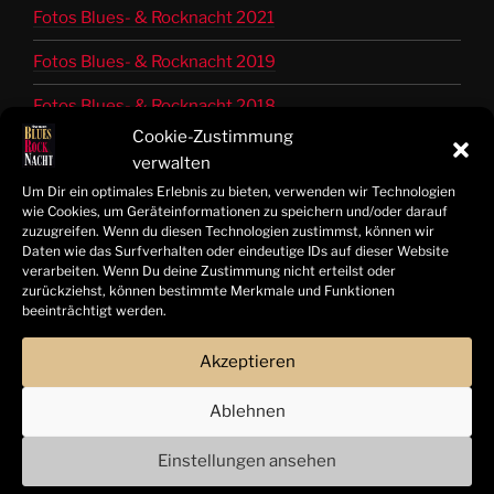
Fotos Blues- & Rocknacht 2021
Fotos Blues- & Rocknacht 2019
Fotos Blues- & Rocknacht 2018
Cookie-Zustimmung
Fotos Blues- & Rocknacht 2017
verwalten
Um Dir ein optimales Erlebnis zu bieten, verwenden wir Technologien
Fotos Blues- & Rocknacht 2016
wie Cookies, um Geräteinformationen zu speichern und/oder darauf
zuzugreifen. Wenn du diesen Technologien zustimmst, können wir
Fotos Blues- & Rocknacht 2015
Daten wie das Surfverhalten oder eindeutige IDs auf dieser Website
verarbeiten. Wenn Du deine Zustimmung nicht erteilst oder
Fotos Blues- & Rocknacht 2014
zurückziehst, können bestimmte Merkmale und Funktionen
beeinträchtigt werden.
Bandinfos 2014 bis 2025
Akzeptieren
Ablehnen
© Tom Freitag | Hamelner Blues- & Rocknacht 2025 |
Alle Rechte vorbehalten
Einstellungen ansehen