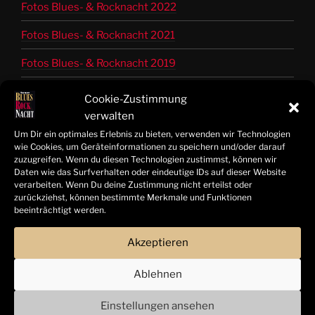
Fotos Blues- & Rocknacht 2022
Fotos Blues- & Rocknacht 2021
Fotos Blues- & Rocknacht 2019
Fotos Blues- & Rocknacht 2018
Cookie-Zustimmung
verwalten
Fotos Blues- & Rocknacht 2017
Um Dir ein optimales Erlebnis zu bieten, verwenden wir Technologien
wie Cookies, um Geräteinformationen zu speichern und/oder darauf
Fotos Blues- & Rocknacht 2016
zuzugreifen. Wenn du diesen Technologien zustimmst, können wir
Daten wie das Surfverhalten oder eindeutige IDs auf dieser Website
Fotos Blues- & Rocknacht 2015
verarbeiten. Wenn Du deine Zustimmung nicht erteilst oder
zurückziehst, können bestimmte Merkmale und Funktionen
Fotos Blues- & Rocknacht 2014
beeinträchtigt werden.
Bandinfos 2014 bis 2025
Akzeptieren
Ablehnen
© Tom Freitag | Hamelner Blues- & Rocknacht 2025 |
Alle Rechte vorbehalten
Einstellungen ansehen